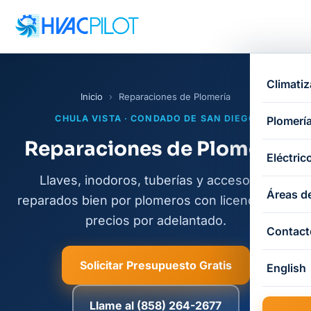
Climatiz
Inicio
›
Reparaciones de Plomería
CHULA VISTA · CONDADO DE SAN DIEGO
Plomerí
Reparaciones de Plomería
Eléctric
Llaves, inodoros, tuberías y accesorios
Áreas de
reparados bien por plomeros con licencia, con
precios por adelantado.
Contact
Solicitar Presupuesto Gratis
English
Llame al (858) 264-2677