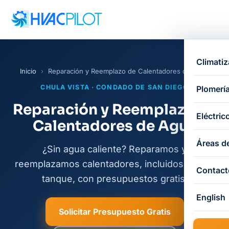
Climatiz
Inicio
›
Reparación y Reemplazo de Calentadores de Agua
CHULA VISTA · CONDADO DE SAN DIEGO
Plomerí
Reparación y Reemplazo de
Eléctric
Calentadores de Agua
Áreas de
¿Sin agua caliente? Reparamos y
reemplazamos calentadores, incluidos los sin
Contact
tanque, con presupuestos gratis.
English
Solicitar Presupuesto Gratis